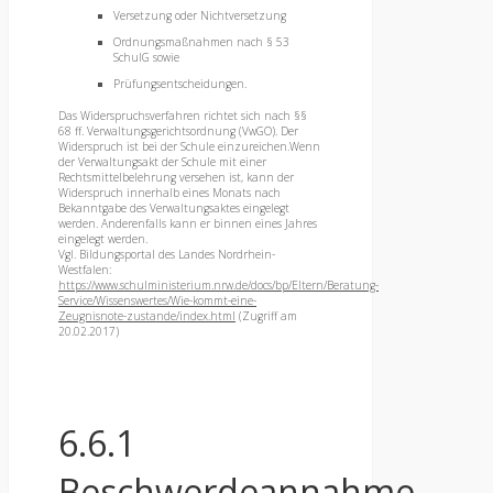
Versetzung oder Nichtversetzung
Ordnungsmaßnahmen nach § 53
SchulG sowie
Prüfungsentscheidungen.
Das Widerspruchsverfahren richtet sich nach §§
68 ff. Verwaltungsgerichtsordnung (VwGO). Der
Widerspruch ist bei der Schule einzureichen.Wenn
der Verwaltungsakt der Schule mit einer
Rechtsmittelbelehrung versehen ist, kann der
Widerspruch innerhalb eines Monats nach
Bekanntgabe des Verwaltungsaktes eingelegt
werden. Anderenfalls kann er binnen eines Jahres
eingelegt werden.
Vgl. Bildungsportal des Landes Nordrhein-
Westfalen:
https://www.schulministerium.nrw.de/docs/bp/Eltern/Beratung-
Service/Wissenswertes/Wie-kommt-eine-
Zeugnisnote-zustande/index.html
(Zugriff am
20.02.2017)
6.6.1
Beschwerdeannahme