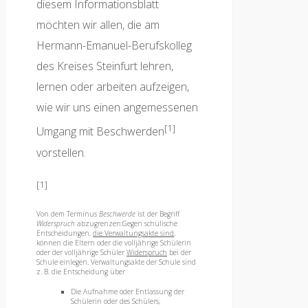
diesem Informationsblatt
möchten wir allen, die am
Hermann-Emanuel-Berufskolleg
des Kreises Steinfurt lehren,
lernen oder arbeiten aufzeigen,
wie wir uns einen angemessenen
[1]
Umgang mit Beschwerden
vorstellen.
[1]
Von dem Terminus
Beschwerde
ist der Begriff
Widerspruch
abzugrenzen:Gegen schulische
Entscheidungen,
die Verwaltungsakte sind
,
können die Eltern oder die volljährige Schülerin
oder der volljährige Schüler
Widerspruch
bei der
Schule einlegen. Verwaltungsakte der Schule sind
z. B. die Entscheidung über
Die Aufnahme oder Entlassung der
Schülerin oder des Schülers,