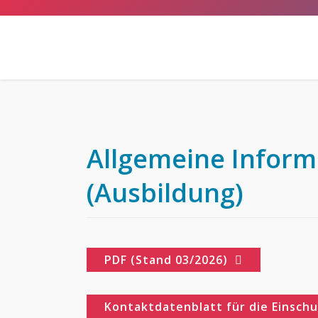
Allgemeine Inform
(Ausbildung)
Anschrift
PDF (Stand 03/2026)
Hermann-Emanuel-Berufskolleg
des Kreises Steinfurt
Kontaktdatenblatt für die Einsch