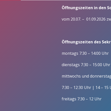
– Praxisintegrierte Ausbildu
Öffnungszeiten in den 
Förderer
Wirtschaft (Betriebswirt/i
Vorstand/ Entwicklung
vom 20.07. – 01.09.2026 z
Fachoberschulen / Zw
Mitgliedschaft im Förderverein/
Berufsfachschulen
Satzung
Wirtschaft und Verwaltu
Öffnungszeiten des Sekre
Gesundheit und Soziales
montags 7:30 – 14:00 Uhr
Schulleitung
Kollegium und Mitarbeitende
dienstags 7:30 – 15:00 Uhr
Gesundheit/ Erziehung u
Zuständigkeiten
mittwochs und donnersta
Soziales, Berufsfeld
Gesundheitswesen (BFS 
Lehrerausbildung
7:30 – 12:30 Uhr | 14 – 15
Wirtschaft und Verwaltun
Verwaltung
freitags 7:30 – 12 Uhr
Wirtschaft und Verwaltun
Schülervertretung
Sozialassistent/-in