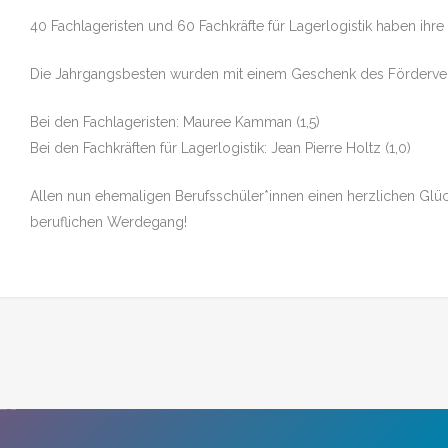
Hermann-Emanuel-Berufskolleg
Mathematik-Informatik
Geschichte
40 Fachlageristen und 60 Fachkräfte für Lagerlogistik haben i
des Kreises Steinfurt
Wirtschaft und Verwaltung
Bahnhofstr. 28
Schulträger
Die Jahrgangsbesten wurden mit einem Geschenk des Förderver
48565 Steinfurt
Förderverein
Impressum
Bei den Fachlageristen: Mauree Kamman (1,5)
Datenschutz
Heilerziehungspflege
Ziele und Aufgaben des
Bei den Fachkräften für Lagerlogistik: Jean Pierre Holtz (1,0)
Fördervereins
Entschuldigungsformular und
Sozialpädagogik
weitere Anträge
Allen nun ehemaligen Berufsschüler*innen einen herzlichen Glü
Förderer
beruflichen Werdegang!
Informationen für das Schuljah
– Vollzeitschulische Ausbildung
Vorstand/ Entwicklung
SchülerInnen helfen SchülerI
– Praxisintegrierte Ausbildung
Mitgliedschaft im Förderverein/
Satzung
Lerncoaching
Wirtschaft (Betriebswirt/in)
Fachoberschulen / Zweijährige
Berufsfachschulen
Schulleitung
Informationen für die
Berufsschulklassen
Wirtschaft und Verwaltung
Kollegium und Mitarbeitende