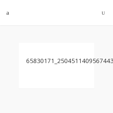
65830171_250451140956744