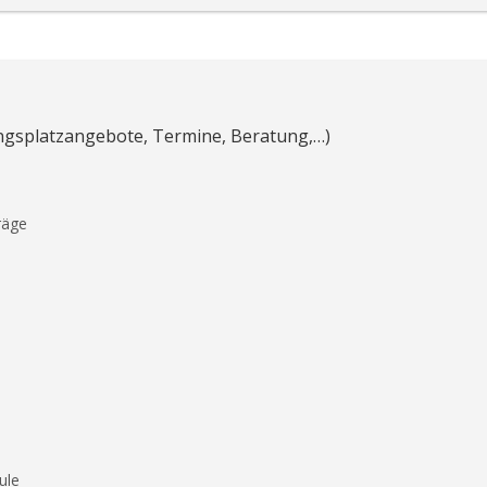
ungsplatzangebote, Termine, Beratung,…)
räge
ule