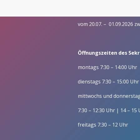
– Praxisintegrierte Ausbildu
Öffnungszeiten in den 
Förderer
Wirtschaft (Betriebswirt/i
Vorstand/ Entwicklung
vom 20.07. – 01.09.2026 z
Fachoberschulen / Zw
Mitgliedschaft im Förderverein/
Berufsfachschulen
Satzung
Wirtschaft und Verwaltu
Öffnungszeiten des Sekre
Gesundheit und Soziales
montags 7:30 – 14:00 Uhr
Schulleitung
Kollegium und Mitarbeitende
dienstags 7:30 – 15:00 Uhr
Gesundheit/ Erziehung u
Zuständigkeiten
mittwochs und donnersta
Soziales, Berufsfeld
Gesundheitswesen (BFS 
Lehrerausbildung
7:30 – 12:30 Uhr | 14 – 15
Wirtschaft und Verwaltun
Verwaltung
freitags 7:30 – 12 Uhr
Wirtschaft und Verwaltun
Schülervertretung
Sozialassistent/-in