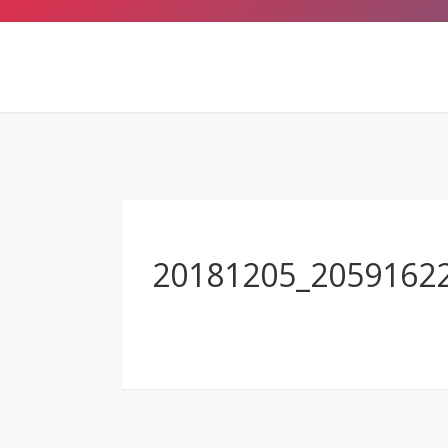
20181205_2059162
Anschrift
Hermann-Emanuel-Berufskolleg
des Kreises Steinfurt