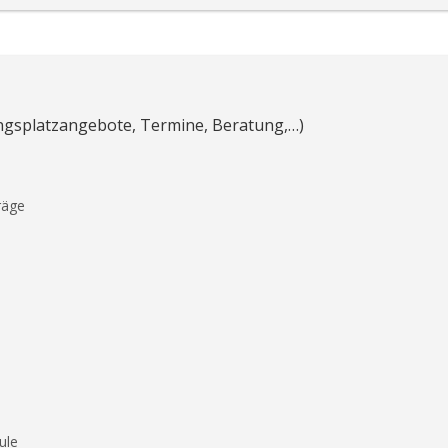
ungsplatzangebote, Termine, Beratung,…)
räge
ule