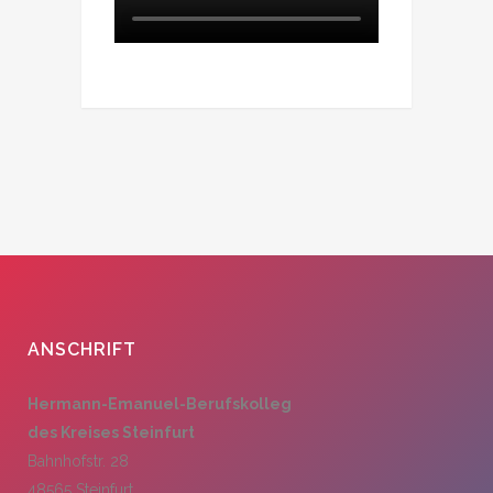
ANSCHRIFT
Hermann-Emanuel-Berufskolleg
des Kreises Steinfurt
Bahnhofstr. 28
48565 Steinfurt