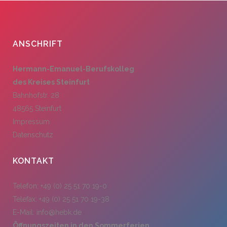
ANSCHRIFT
Hermann-Emanuel-Berufskolleg
des Kreises Steinfurt
Bahnhofstr. 28
48565 Steinfurt
Impressum
Datenschutz
KONTAKT
Telefon: +49 (0) 25 51 70 19-0
Telefax: +49 (0) 25 51 70 19-38
E-Mail:
info@hebk.de
Öffnungszeiten in den Sommerferien