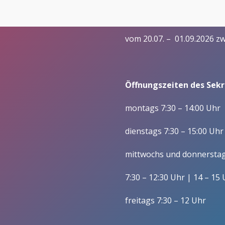
– Praxisintegrierte Ausbildu
Öffnungszeiten in den 
Förderer
Wirtschaft (Betriebswirt/i
Vorstand/ Entwicklung
vom 20.07. – 01.09.2026 z
Fachoberschulen / Zw
Mitgliedschaft im Förderverein/
Berufsfachschulen
Satzung
Wirtschaft und Verwaltu
Öffnungszeiten des Sekre
Gesundheit und Soziales
montags 7:30 – 14:00 Uhr
Schulleitung
Kollegium und Mitarbeitende
dienstags 7:30 – 15:00 Uhr
Gesundheit/ Erziehung u
Zuständigkeiten
mittwochs und donnersta
Soziales, Berufsfeld
Gesundheitswesen (BFS 
Lehrerausbildung
7:30 – 12:30 Uhr | 14 – 15
Wirtschaft und Verwaltun
Verwaltung
freitags 7:30 – 12 Uhr
Wirtschaft und Verwaltun
Schülervertretung
Sozialassistent/-in