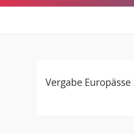
Vergabe Europässe 
Anschrift
Hermann-Emanuel-Berufskolleg
des Kreises Steinfurt