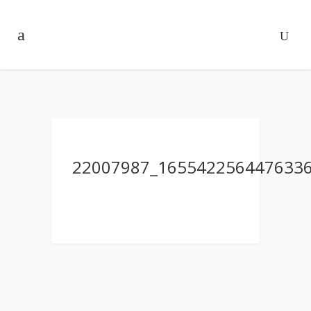
22007987_165542256447633