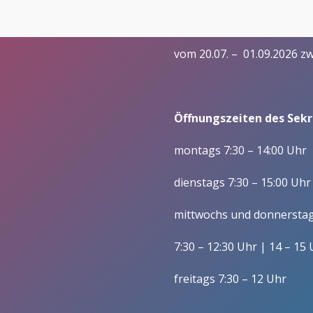
– Praxisintegrierte Ausbildu
Öffnungszeiten in den 
Förderer
Wirtschaft (Betriebswirt/i
Vorstand/ Entwicklung
vom 20.07. – 01.09.2026 z
Fachoberschulen / Zw
Mitgliedschaft im Förderverein/
Berufsfachschulen
Satzung
Wirtschaft und Verwaltu
Öffnungszeiten des Sekre
Gesundheit und Soziales
montags 7:30 – 14:00 Uhr
Schulleitung
Kollegium und Mitarbeitende
dienstags 7:30 – 15:00 Uhr
Gesundheit/ Erziehung u
Zuständigkeiten
mittwochs und donnersta
Soziales, Berufsfeld
Gesundheitswesen (BFS 
Lehrerausbildung
7:30 – 12:30 Uhr | 14 – 15
Wirtschaft und Verwaltun
Verwaltung
freitags 7:30 – 12 Uhr
Wirtschaft und Verwaltun
Schülervertretung
Sozialassistent/-in