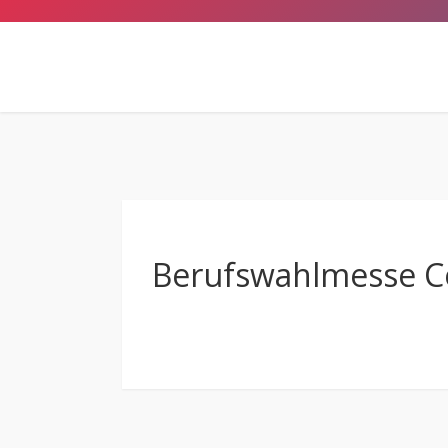
Berufswahlmesse C
Anschrift
Hermann-Emanuel-Berufskolleg
des Kreises Steinfurt