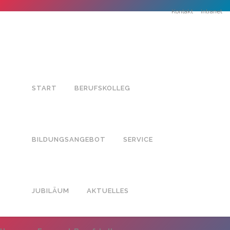
Kontakt
Intranet
START
BERUFSKOLLEG
BILDUNGSANGEBOT
SERVICE
Kontakt
Termine
JUBILÄUM
AKTUELLES
Anmeldung
ANSCHRIFT
Gesundheit und Soziales
Standorte