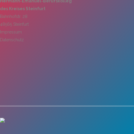
Hermann-Emanuel-Berufskolleg
Mathematik-Informatik
Geschichte
des Kreises Steinfurt
Wirtschaft und Verwaltung
Bahnhofstr. 28
Schulträger
48565 Steinfurt
Förderverein
Impressum
Datenschutz
Heilerziehungspflege
Ziele und Aufgaben des
Fördervereins
Entschuldigungsformular und
Sozialpädagogik
weitere Anträge
Förderer
Informationen für das Schuljah
– Vollzeitschulische Ausbildung
Vorstand/ Entwicklung
SchülerInnen helfen SchülerI
– Praxisintegrierte Ausbildung
Mitgliedschaft im Förderverein/
Satzung
Lerncoaching
Wirtschaft (Betriebswirt/in)
Fachoberschulen / Zweijährige
Berufsfachschulen
Schulleitung
Informationen für die
Berufsschulklassen
Wirtschaft und Verwaltung
Kollegium und Mitarbeitende