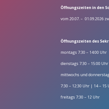
– Praxisintegrierte Ausbildu
Öffnungszeiten in den 
Förderer
Wirtschaft (Betriebswirt/i
Vorstand/ Entwicklung
vom 20.07. – 01.09.2026 z
Fachoberschulen / Zw
Mitgliedschaft im Förderverein/
Berufsfachschulen
Satzung
Wirtschaft und Verwaltu
Öffnungszeiten des Sekre
Gesundheit und Soziales
montags 7:30 – 14:00 Uhr
Schulleitung
Kollegium und Mitarbeitende
dienstags 7:30 – 15:00 Uhr
Gesundheit/ Erziehung u
Zuständigkeiten
mittwochs und donnersta
Soziales, Berufsfeld
Gesundheitswesen (BFS 
Lehrerausbildung
7:30 – 12:30 Uhr | 14 – 15
Wirtschaft und Verwaltun
Verwaltung
freitags 7:30 – 12 Uhr
Wirtschaft und Verwaltun
Schülervertretung
Sozialassistent/-in