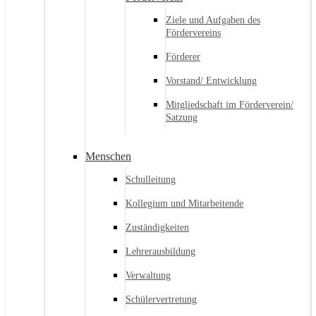
Ziele und Aufgaben des
Fördervereins
Förderer
Vorstand/ Entwicklung
Mitgliedschaft im Förderverein/
Satzung
Menschen
Schulleitung
Kollegium und Mitarbeitende
Zuständigkeiten
Lehrerausbildung
Verwaltung
Schülervertretung