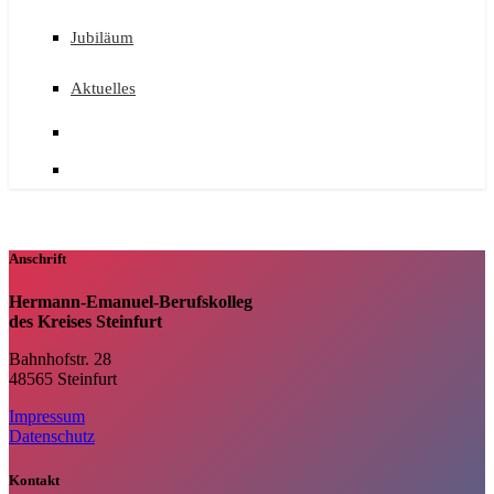
Jubiläum
Aktuelles
Anschrift
Hermann-Emanuel-Berufskolleg
des Kreises Steinfurt
Bahnhofstr. 28
48565 Steinfurt
Impressum
Datenschutz
Kontakt