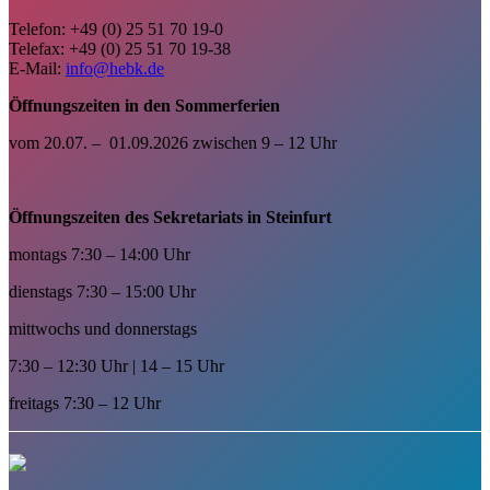
Telefon: +49 (0) 25 51 70 19-0
Telefax: +49 (0) 25 51 70 19-38
E-Mail:
info@hebk.de
Öffnungszeiten in den Sommerferien
vom 20.07. – 01.09.2026 zwischen 9 – 12 Uhr
Öffnungszeiten des Sekretariats in Steinfurt
montags 7:30 – 14:00 Uhr
dienstags 7:30 – 15:00 Uhr
mittwochs und donnerstags
7:30 – 12:30 Uhr | 14 – 15 Uhr
freitags 7:30 – 12 Uhr