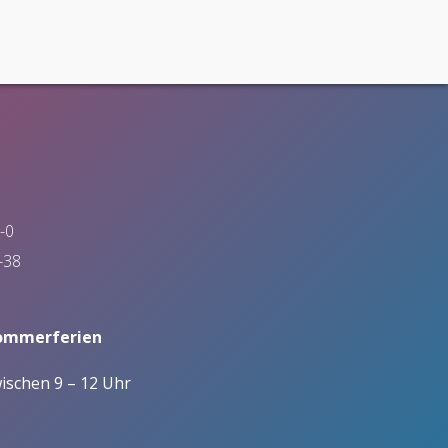
Kaufmann/-frau für Groß- und
Selbstlernzentrum ZIEL
Außenhandelsmanagement
Team Nachhaltigkeit
Verkäufer/-in
Watoto
Walderlebnispfad
-0
-38
Sommerferien
wischen 9 – 12 Uhr