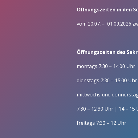
– Praxisintegrierte Ausbildu
Öffnungszeiten in den 
Förderer
Wirtschaft (Betriebswirt/i
Vorstand/ Entwicklung
vom 20.07. – 01.09.2026 z
Fachoberschulen / Zw
Mitgliedschaft im Förderverein/
Berufsfachschulen
Satzung
Wirtschaft und Verwaltu
Öffnungszeiten des Sekre
Gesundheit und Soziales
montags 7:30 – 14:00 Uhr
Schulleitung
Kollegium und Mitarbeitende
dienstags 7:30 – 15:00 Uhr
Gesundheit/ Erziehung u
Zuständigkeiten
mittwochs und donnersta
Soziales, Berufsfeld
Gesundheitswesen (BFS 
Lehrerausbildung
7:30 – 12:30 Uhr | 14 – 15
Wirtschaft und Verwaltun
Verwaltung
freitags 7:30 – 12 Uhr
Wirtschaft und Verwaltun
Schülervertretung
Sozialassistent/-in