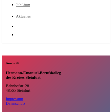
Jubiläum
Aktuelles
Anschrift
Hermann-Emanuel-Berufskolleg
des Kreises Steinfurt
Bahnhofstr. 28
48565 Steinfurt
Impressum
Datenschutz