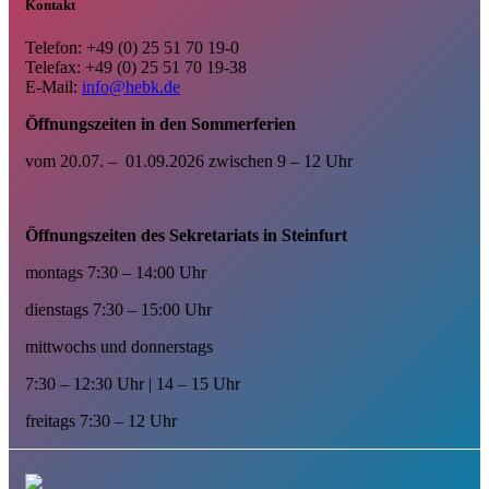
Kontakt
Telefon: +49 (0) 25 51 70 19-0
Telefax: +49 (0) 25 51 70 19-38
E-Mail:
info@hebk.de
Öffnungszeiten in den Sommerferien
vom 20.07. – 01.09.2026 zwischen 9 – 12 Uhr
Öffnungszeiten des Sekretariats in Steinfurt
montags 7:30 – 14:00 Uhr
dienstags 7:30 – 15:00 Uhr
mittwochs und donnerstags
7:30 – 12:30 Uhr | 14 – 15 Uhr
freitags 7:30 – 12 Uhr