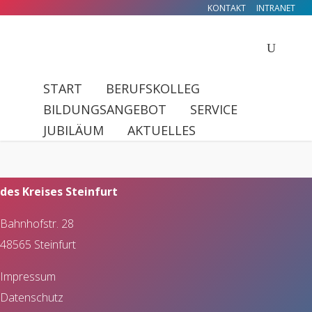
KONTAKT
INTRANET
START
BERUFSKOLLEG
BILDUNGSANGEBOT
SERVICE
Anschrift
JUBILÄUM
AKTUELLES
Kontakt
Hermann-Emanuel-Berufskolleg
Gesundheit und Soziales
Termine
des Kreises Steinfurt
Mathematik-Informatik
Anmeldung
Bahnhofstr. 28
Wirtschaft und Verwaltung
Standorte
48565 Steinfurt
Geschichte
Impressum
Schulträger
Datenschutz
Heilerziehungspflege