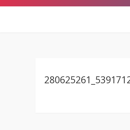
280625261_539171
Anschrift
Hermann-Emanuel-Berufskolleg
des Kreises Steinfurt