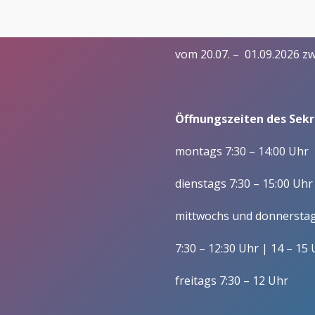
– Praxisintegrierte Ausbildu
Öffnungszeiten in den 
Förderer
Wirtschaft (Betriebswirt/i
Vorstand/ Entwicklung
vom 20.07. – 01.09.2026 z
Fachoberschulen / Zw
Mitgliedschaft im Förderverein/
Berufsfachschulen
Satzung
Wirtschaft und Verwaltu
Öffnungszeiten des Sekre
Gesundheit und Soziales
montags 7:30 – 14:00 Uhr
Schulleitung
Kollegium und Mitarbeitende
dienstags 7:30 – 15:00 Uhr
Gesundheit/ Erziehung u
Zuständigkeiten
mittwochs und donnersta
Soziales, Berufsfeld
Gesundheitswesen (BFS 
Lehrerausbildung
7:30 – 12:30 Uhr | 14 – 15
Wirtschaft und Verwaltun
Verwaltung
freitags 7:30 – 12 Uhr
Wirtschaft und Verwaltun
Schülervertretung
Sozialassistent/-in