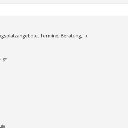
ungsplatzangebote, Termine, Beratung,…)
räge
ule